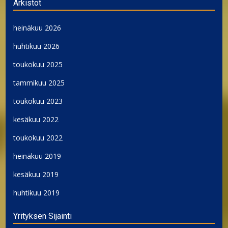
Arkistot
heinäkuu 2026
huhtikuu 2026
toukokuu 2025
tammikuu 2025
toukokuu 2023
kesäkuu 2022
toukokuu 2022
heinäkuu 2019
kesäkuu 2019
huhtikuu 2019
Yrityksen Sijainti