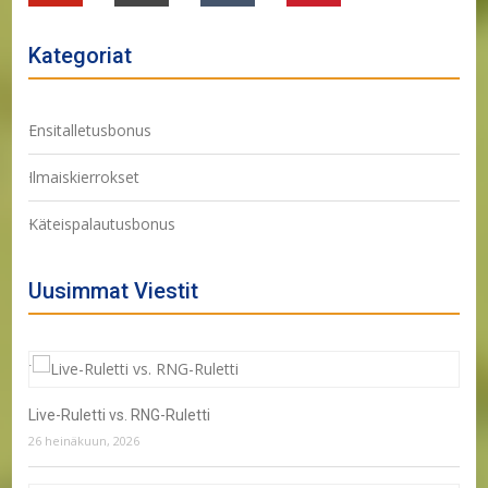
Kategoriat
Ensitalletusbonus
Ilmaiskierrokset
Käteispalautusbonus
Uusimmat Viestit
Live-Ruletti vs. RNG-Ruletti
26 heinäkuun, 2026