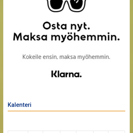
Kalenteri
elokuu 2026