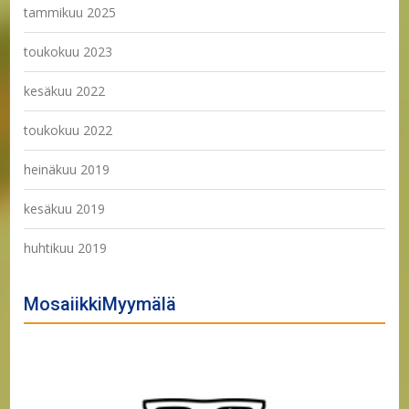
tammikuu 2025
toukokuu 2023
kesäkuu 2022
toukokuu 2022
heinäkuu 2019
kesäkuu 2019
huhtikuu 2019
MosaiikkiMyymälä